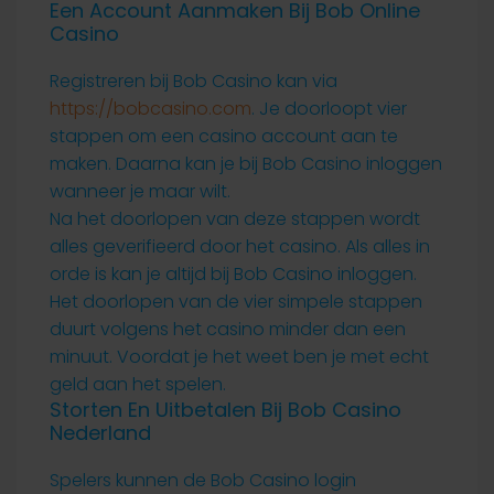
Een Account Aanmaken Bij Bob Online
Casino
Registreren bij Bob Casino kan via
https://bobcasino.com
. Je doorloopt vier
stappen om een casino account aan te
maken. Daarna kan je bij Bob Casino inloggen
wanneer je maar wilt.
Na het doorlopen van deze stappen wordt
alles geverifieerd door het casino. Als alles in
orde is kan je altijd bij Bob Casino inloggen.
Het doorlopen van de vier simpele stappen
duurt volgens het casino minder dan een
minuut. Voordat je het weet ben je met echt
geld aan het spelen.
Storten En Uitbetalen Bij Bob Casino
Nederland
Spelers kunnen de Bob Casino login