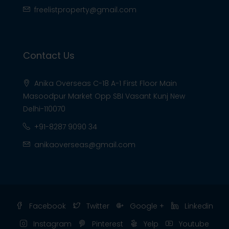
freelistproperty@gmail.com
Contact Us
Anika Overseas C-18 A-1 First Floor Main
Masoodpur Market Opp SBI Vasant Kunj New
Delhi-110070
+91-8287 9090 34
anikaoverseas@gmail.com
Facebook
Twitter
Google +
Linkedin
Instagram
Pinterest
Yelp
Youtube