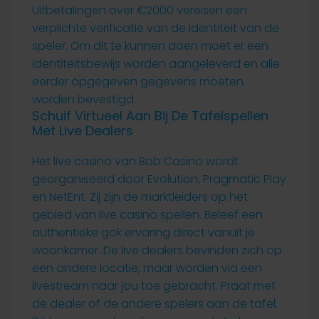
Uitbetalingen over €2000 vereisen een
verplichte verificatie van de identiteit van de
speler. Om dit te kunnen doen moet er een
identiteitsbewijs worden aangeleverd en alle
eerder opgegeven gegevens moeten
worden bevestigd.
Schuif Virtueel Aan Bij De Tafelspellen
Met Live Dealers
Het live casino van Bob Casino wordt
georganiseerd door Evolution, Pragmatic Play
en NetEnt. Zij zijn de marktleiders op het
gebied van live casino spellen. Beleef een
authentieke gok ervaring direct vanuit je
woonkamer. De live dealers bevinden zich op
een andere locatie, maar worden via een
livestream naar jou toe gebracht. Praat met
de dealer of de andere spelers aan de tafel.