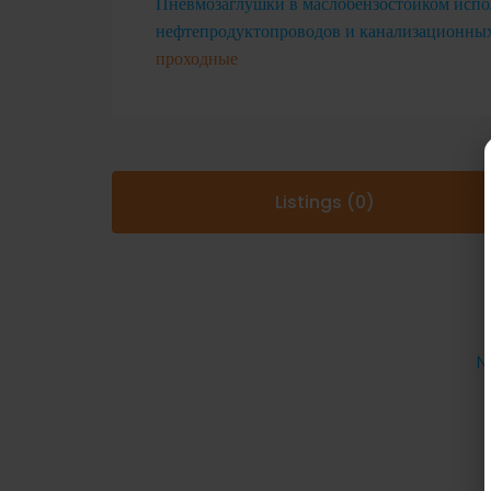
Пневмозаглушки в маслобензостойком испо
нефтепродуктопроводов и канализационных
проходные
Listings (0)
N