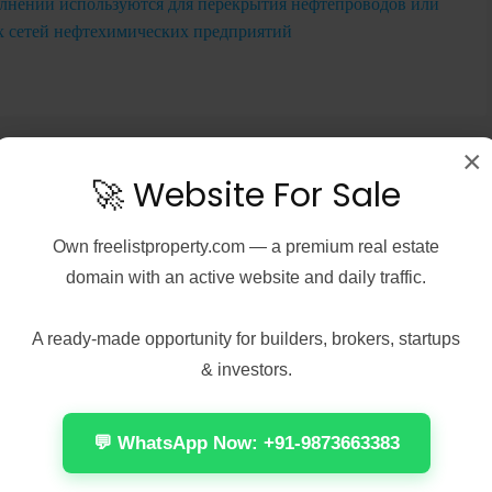
лнении используются для перекрытия нефтепроводов или
 сетей нефтехимических предприятий
×
🚀 Website For Sale
Reviews (0)
Own
freelistproperty.com
— a premium real estate
domain with an active website and daily traffic.
Sort by:
A ready-made opportunity for builders, brokers, startups
o listing found.
& investors.
💬 WhatsApp Now: +91-9873663383