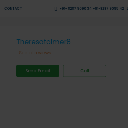
CONTACT
+91- 8287 9090 34 +91-8287 9095 42
Theresatolmer8
See all reviews
Send Email
Call