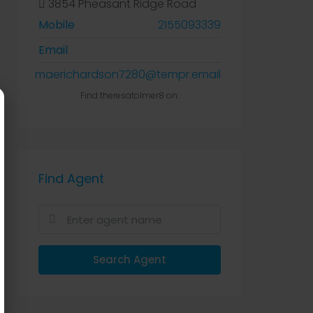
3854 Pheasant Ridge Road
Mobile
2155093339
Email
maerichardson7280@tempr.email
Find theresatolmer8 on:
Find Agent
Search Agent